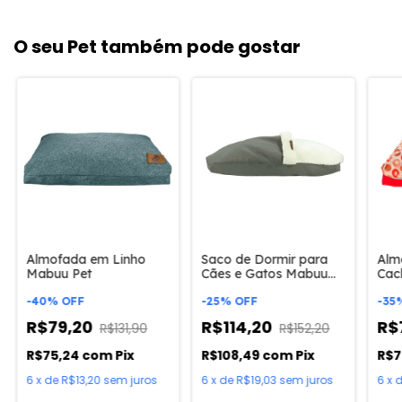
O seu Pet também pode gostar
Almofada em Linho
Saco de Dormir para
Alm
Mabuu Pet
Cães e Gatos Mabuu
Cac
Pet
-
40
%
OFF
-
25
%
OFF
-
35
R$79,20
R$114,20
R$
R$131,90
R$152,20
R$75,24
com
Pix
R$108,49
com
Pix
R$7
6
x
de
R$13,20
sem juros
6
x
de
R$19,03
sem juros
6
x