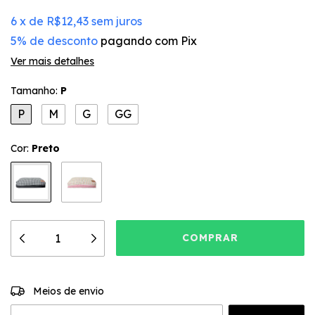
6
x
de
R$12,43
sem juros
5% de desconto
pagando com Pix
Ver mais detalhes
Tamanho:
P
P
M
G
GG
Cor:
Preto
ALTERAR CEP
Entregas para o CEP:
Meios de envio