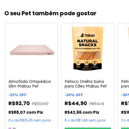
O seu Pet também pode gostar
Almofada Ortopédica
Petisco Orelha Suína
Pet
Slim Mabuu Pet
para Cães Mabuu Pet
par
-
25
%
OFF
-
30
%
OFF
-
30
R$92,70
R$44,90
R$
R$123,60
R$64,14
R$88,07
com
Pix
R$42,66
com
Pix
R$1
6
x
de
R$15,45
sem juros
6
x
de
R$7,48
sem juros
3
x