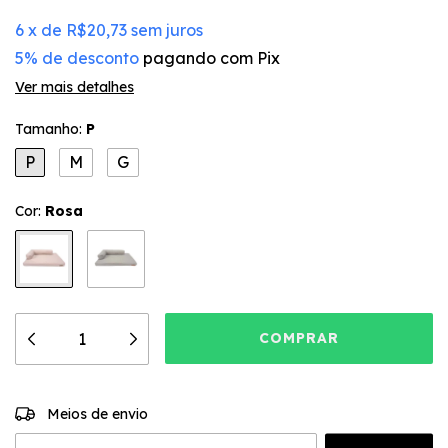
6
x
de
R$20,73
sem juros
5% de desconto
pagando com Pix
Ver mais detalhes
Tamanho:
P
P
M
G
Cor:
Rosa
ALTERAR CEP
Entregas para o CEP:
Meios de envio