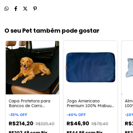
O seu Pet também pode gostar
Capa Protetora para
Jogo Americano
Alm
Bancos de Carro
Premium 100% Mabuu
100
Impermeável - 4 em 1 -
Pet
Cac
Mabuu Pet
-
35
%
OFF
-
40
%
OFF
Ret
-
20
R$214,20
R$46,90
R$
R$329,40
R$78,40
R$203,49
com
Pix
R$44,56
com
Pix
R$2