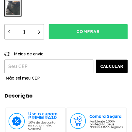
ALTERAR CEP
Entregas para o CEP:
Meios de envio
CALCULAR
Não sei meu CEP
Descrição