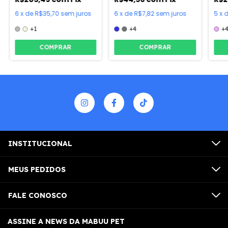
6
x
de
R$35,70
sem juros
6
x
de
R$7,82
sem juros
5
x
+1
+4
+
COMPRAR
COMPRAR
INSTITUCIONAL
MEUS PEDIDOS
FALE CONOSCO
ASSINE A NEWS DA MABUU PET