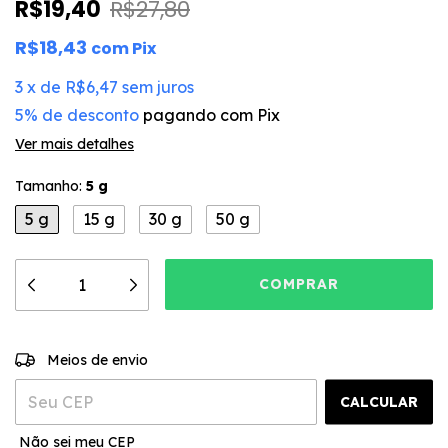
R$19,40
R$27,80
R$18,43
com
Pix
3
x
de
R$6,47
sem juros
5% de desconto
pagando com Pix
Ver mais detalhes
Tamanho:
5 g
5 g
15 g
30 g
50 g
ALTERAR CEP
Entregas para o CEP:
Meios de envio
CALCULAR
Não sei meu CEP