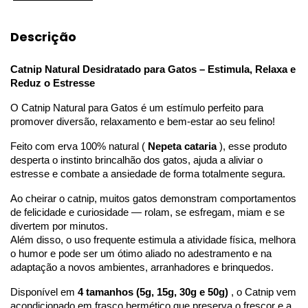
Descrição
Catnip Natural Desidratado para Gatos – Estimula, Relaxa e
Reduz o Estresse
O Catnip Natural para Gatos é um estímulo perfeito para
promover diversão, relaxamento e bem-estar ao seu felino!
Feito com erva 100% natural (
Nepeta cataria
), esse produto
desperta o instinto brincalhão dos gatos, ajuda a aliviar o
estresse e combate a ansiedade de forma totalmente segura.
Ao cheirar o catnip, muitos gatos demonstram comportamentos
de felicidade e curiosidade — rolam, se esfregam, miam e se
divertem por minutos.
Além disso, o uso frequente estimula a atividade física, melhora
o humor e pode ser um ótimo aliado no adestramento e na
adaptação a novos ambientes, arranhadores e brinquedos.
Disponível em
4 tamanhos (5g, 15g, 30g e 50g)
, o Catnip vem
acondicionado em frasco hermético que preserva o frescor e a