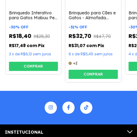
Brinquedo Interativo
Brinquedo para Cães e
Bri
para Gatos Mabuu Pet
Gatos - Almofada
par
- Coraçãozinho
Redonda
- C
-
30
%
OFF
-
31
%
OFF
-
30
R$18,40
R$32,70
R$
R$26,30
R$47,70
R$17,48
com
Pix
R$31,07
com
Pix
R$2
3
x
de
R$6,13
sem juros
6
x
de
R$5,45
sem juros
4
x
+2
COMPRAR
COMPRAR
INSTITUCIONAL