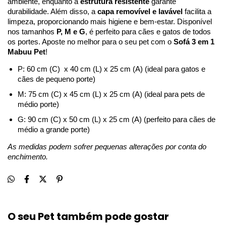
ambiente, enquanto a 
estrutura resistente
 garante 
durabilidade. Além disso, a 
capa removível e lavável
 facilita a 
limpeza, proporcionando mais higiene e bem-estar. Disponível 
nos tamanhos 
P, M e G
, é perfeito para cães e gatos de todos 
os portes. Aposte no melhor para o seu pet com o 
Sofá 3 em 1 
Mabuu Pet
!
P: 60 cm (C)  x 40 cm (L) x 25 cm (A) (ideal para gatos e 
cães de pequeno porte)
M: 75 cm (C) x 45 cm (L) x 25 cm (A) (ideal para pets de 
médio porte)
G: 90 cm (C) x 50 cm (L) x 25 cm (A) (perfeito para cães de 
médio a grande porte)
As medidas podem sofrer pequenas alterações por conta do 
enchimento.
O seu Pet também pode gostar