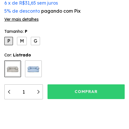
6
x
de
R$31,65
sem juros
5% de desconto
pagando com Pix
Ver mais detalhes
Tamanho:
P
P
M
G
Cor:
Listrado
Meios de envio
ALTERAR CEP
Entregas para o CEP:
CALCULAR