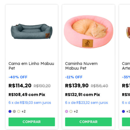
Cama em Linho Mabuu
Caminha Nuvem
Cam
Pet
Mabuu Pet
Art
-
40
%
OFF
-
11
%
OFF
-
35
R$114,20
R$139,90
R$
R$190,20
R$156,40
R$108,49
com
Pix
R$132,91
com
Pix
R$1
6
x
de
R$19,03
sem juros
6
x
de
R$23,32
sem juros
6
x
+2
+2
+
COMPRAR
COMPRAR