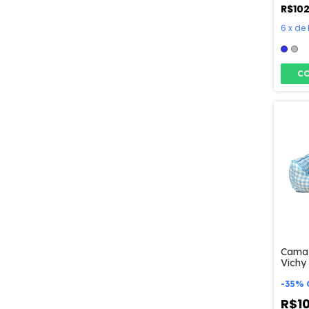
R$10
6
x
de
C
Cama 
Vichy
-
35
%
R$1