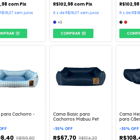
2,98
com
Pix
R$102,98
com
Pix
R$102,9
R$18,07
sem juros
6
x
de
R$18,07
sem juros
6
x
de
R$18
+1
OMPRAR
COMPRAR
COMP
para Cachorro -
Cama Basic para
Cama Hex
Cachorros Mabuu Pet
para Cãe
OFF
-
35
%
OFF
-
35
%
OFF
08,40
R$67,70
R$108
R$166,80
R$104,20