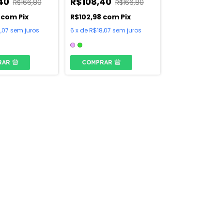
,40
R$108,40
R$166,80
R$166,80
8
com
Pix
R$102,98
com
Pix
,07
sem juros
6
x
de
R$18,07
sem juros
RAR
COMPRAR