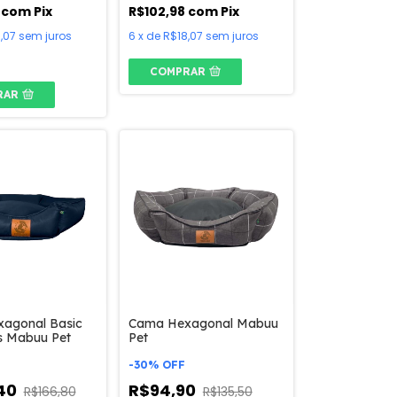
8
com
Pix
R$102,98
com
Pix
,07
sem juros
6
x
de
R$18,07
sem juros
COMPRAR
RAR
agonal Basic
Cama Hexagonal Mabuu
s Mabuu Pet
Pet
-
30
%
OFF
,40
R$94,90
R$166,80
R$135,50