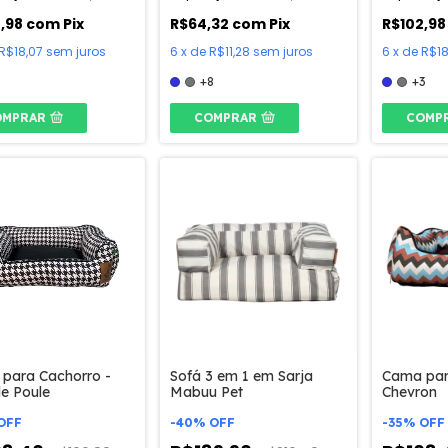
2,98
com
Pix
R$64,32
com
Pix
R$102,9
R$18,07
sem juros
6
x
de
R$11,28
sem juros
6
x
de
R$18
+8
+3
OMPRAR
COMPRAR
COMP
para Cachorro -
Sofá 3 em 1 em Sarja
Cama par
de Poule
Mabuu Pet
Chevron
OFF
-
40
%
OFF
-
35
%
OFF