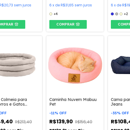
R$20,73
sem juros
6
x
de
R$31,65
sem juros
6
x
de
R$19
+4
+2
OMPRAR
COMPRAR
COMP
Colmeia para
Caminha Nuvem Mabuu
Cama par
rros e Gatos
Pet
Jeans
 Pet
OFF
-
11
%
OFF
-
35
%
OFF
49,40
R$139,90
R$108
R$213,40
R$156,40