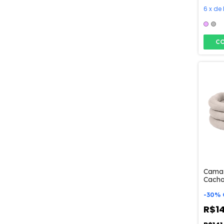
6
x
de
C
Cama 
Cacho
Mabuu
-
30
%
R$1