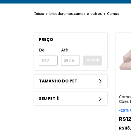
Início
>
breadcrumbs.camas-e-outros
>
Camas
PREÇO
De
Até
APLICAR
TAMANHO DO PET
Cama 
SEU PET É
Cães 
-
25
%
R$1
R$118