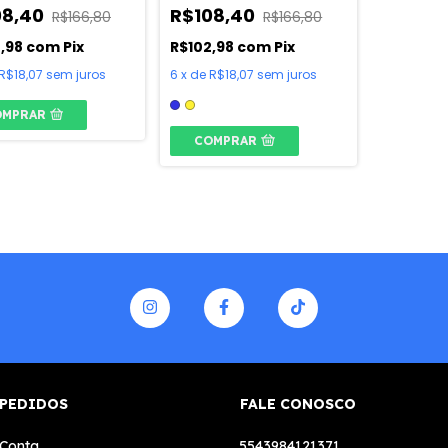
08,40
R$108,40
R$166,80
R$166,80
2,98
com
Pix
R$102,98
com
Pix
R$18,07
sem juros
6
x
de
R$18,07
sem juros
OMPRAR
COMPRAR
 PEDIDOS
FALE CONOSCO
 Conta
5543984121371