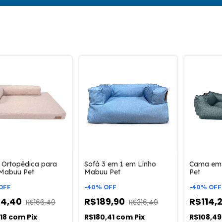
Ortopédica para
Sofá 3 em 1 em Linho
Cama em 
Mabuu Pet
Mabuu Pet
Pet
OFF
-
40
%
OFF
-
40
%
OFF
24,40
R$189,90
R$114,
R$166,40
R$316,40
,18
com
Pix
R$180,41
com
Pix
R$108,4