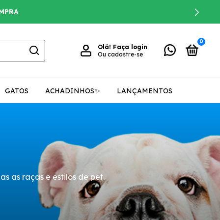
OMPRA
0
Olá!
Faça login
Ou cadastre-se
GATOS
ACHADINHOS✨
LANÇAMENTOS
 as raças e estilos de pet.