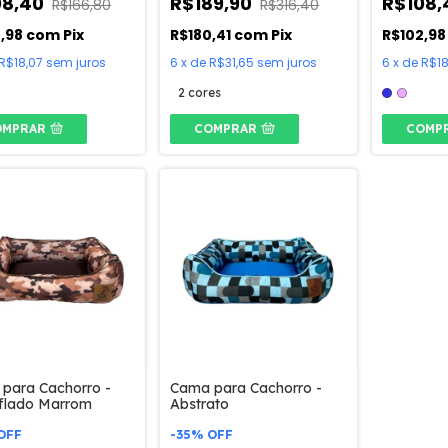
08,40
R$189,90
R$108
R$166,80
R$316,40
2,98
com
Pix
R$180,41
com
Pix
R$102,9
R$18,07
sem juros
6
x
de
R$31,65
sem juros
6
x
de
R$18
2 cores
OMPRAR
COMPRAR
COMP
para Cachorro -
Cama para Cachorro -
flado Marrom
Abstrato
OFF
-
35
%
OFF