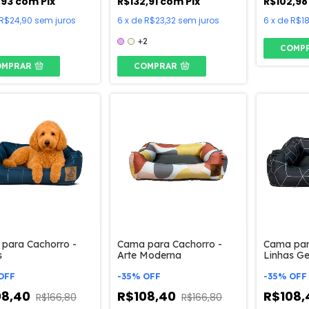
,93
com
Pix
R$132,91
com
Pix
R$102,9
R$24,90
sem juros
6
x
de
R$23,32
sem juros
6
x
de
R$18
+2
COMP
OMPRAR
COMPRAR
para Cachorro -
Cama para Cachorro -
Cama par
s
Arte Moderna
Linhas G
OFF
-
35
%
OFF
-
35
%
OFF
08,40
R$108,40
R$108
R$166,80
R$166,80