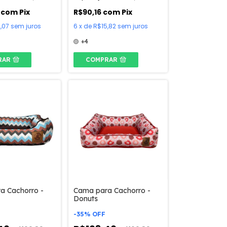
8
com
Pix
R$90,16
com
Pix
,07
sem juros
6
x
de
R$15,82
sem juros
+4
RAR
COMPRAR
a Cachorro -
Cama para Cachorro -
Donuts
-
35
%
OFF