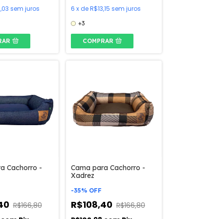
,03
sem juros
6
x
de
R$13,15
sem juros
+3
RAR
COMPRAR
a Cachorro -
Cama para Cachorro -
Xadrez
-
35
%
OFF
,40
R$108,40
R$166,80
R$166,80