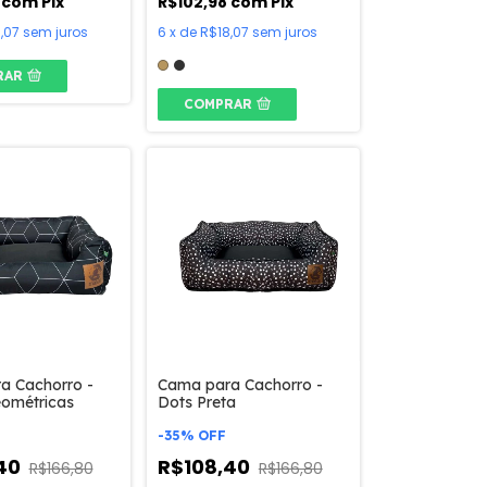
8
com
Pix
R$102,98
com
Pix
,07
sem juros
6
x
de
R$18,07
sem juros
RAR
COMPRAR
a Cachorro -
Cama para Cachorro -
eométricas
Dots Preta
-
35
%
OFF
,40
R$108,40
R$166,80
R$166,80