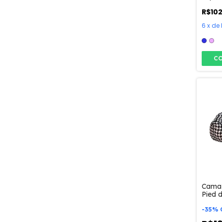
R$10
6
x
de
C
Cama 
Pied 
-
35
%