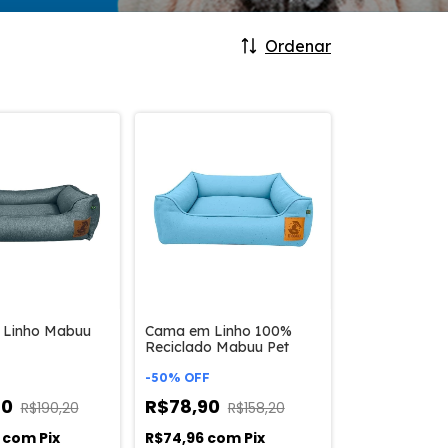
Ordenar
Linho Mabuu
Cama em Linho 100%
Reciclado Mabuu Pet
-
50
%
OFF
20
R$78,90
R$190,20
R$158,20
9
com
Pix
R$74,96
com
Pix