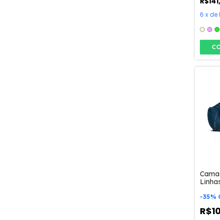
R$141
6
x
de
C
Cama 
Linha
-
35
%
R$1