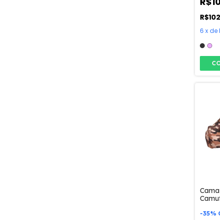
R$1
R$10
6
x
de
C
Cama 
Camu
-
35
%