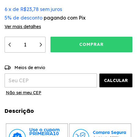
6
x
de
R$23,78
sem juros
5% de desconto
pagando com Pix
Ver mais detalhes
ALTERAR CEP
Entregas para o CEP:
Meios de envio
CALCULAR
Não sei meu CEP
Descrição