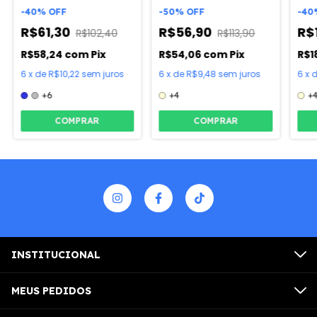
Gatos
Pet
-
40
%
OFF
-
50
%
OFF
-
40
R$61,30
R$56,90
R$
R$102,40
R$113,90
R$58,24
com
Pix
R$54,06
com
Pix
R$1
6
x
de
R$10,22
sem juros
6
x
de
R$9,48
sem juros
6
x
+6
+4
+
COMPRAR
COMPRAR
INSTITUCIONAL
MEUS PEDIDOS